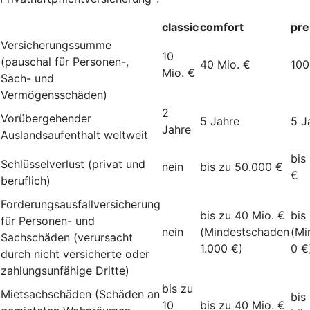
classic
comfort
pr
Versicherungssumme
10
(pauschal für Personen-,
40 Mio. €
100
Mio. €
Sach- und
Vermögensschäden)
2
Vorübergehender
5 Jahre
5 J
Jahre
Auslandsaufenthalt weltweit
bis
Schlüsselverlust (privat und
nein
bis zu 50.000 €
€
beruflich)
Forderungsausfallversicherung
bis zu 40 Mio. €
bis
für Personen- und
nein
(Mindestschaden
(Mi
Sachschäden (verursacht
1.000 €)
0 €
durch nicht versicherte oder
zahlungsunfähige Dritte)
bis zu
Mietsachschäden (Schäden an
bis
10
bis zu 40 Mio. €