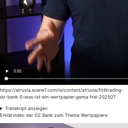
https://atruvia.scene7.com/is/content/atruvia/fit4trading-
dz-bank-5-was-ist-ein-wertpapier-gema-frei-202507
Transkript anzeigen
Erklärvideo der DZ Bank zum Thema Wertpapiere