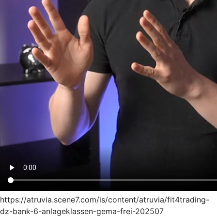
https://atruvia.scene7.com/is/content/atruvia/fit4trading-
dz-bank-6-anlageklassen-gema-frei-202507