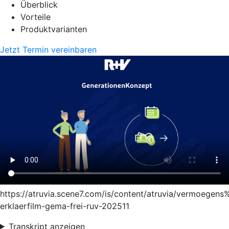
Überblick
Vorteile
Produktvarianten
Jetzt Termin vereinbaren
https://atruvia.scene7.com/is/content/atruvia/vermoege
erklaerfilm-gema-frei-ruv-202511
Transkript anzeigen