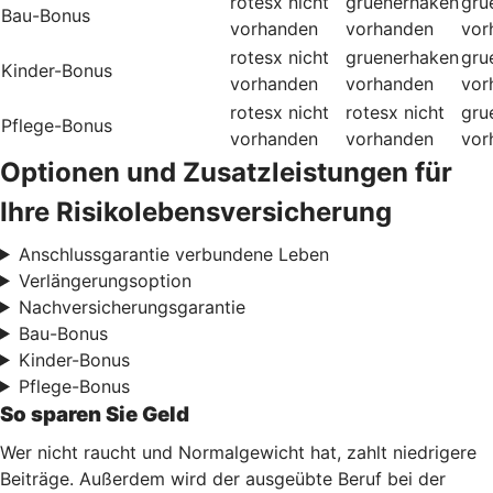
rotesx
nicht
gruenerhaken
gru
Bau-Bonus
vorhanden
vorhanden
vor
rotesx
nicht
gruenerhaken
gru
Kinder-Bonus
vorhanden
vorhanden
vor
rotesx
nicht
rotesx
nicht
gru
Pflege-Bonus
vorhanden
vorhanden
vor
Optionen und Zusatzleistungen für
Ihre Risikolebensversicherung
Anschlussgarantie verbundene Leben
Verlängerungsoption
Nachversicherungsgarantie
Bau-Bonus
Kinder-Bonus
Pflege-Bonus
So sparen Sie Geld
Wer nicht raucht und Normalgewicht hat, zahlt niedrigere
Beiträge. Außerdem wird der ausgeübte Beruf bei der