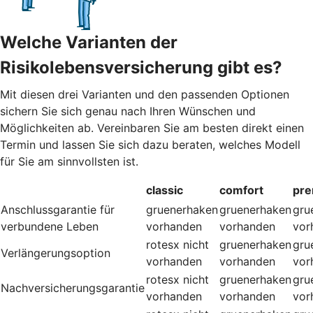
Welche Varianten der
Risikolebensversicherung gibt es?
Mit diesen drei Varianten und den passenden Optionen
sichern Sie sich genau nach Ihren Wünschen und
Möglichkeiten ab. Vereinbaren Sie am besten direkt einen
Termin und lassen Sie sich dazu beraten, welches Modell
für Sie am sinnvollsten ist.
classic
comfort
pr
Anschlussgarantie für
gruenerhaken
gruenerhaken
gru
verbundene Leben
vorhanden
vorhanden
vor
rotesx
nicht
gruenerhaken
gru
Verlängerungsoption
vorhanden
vorhanden
vor
rotesx
nicht
gruenerhaken
gru
Nachversicherungsgarantie
vorhanden
vorhanden
vor