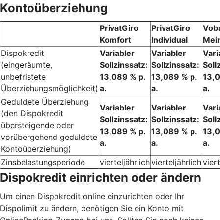
Kontoüberziehung
PrivatGiro
PrivatGiro
Vob
Komfort
Individual
Mei
Dispokredit
Variabler
Variabler
Vari
(eingeräumte,
Sollzinssatz:
Sollzinssatz:
Soll
unbefristete
13,089 % p.
13,089 % p.
13,0
Überziehungsmöglichkeit)
a.
a.
a.
Geduldete Überziehung
Variabler
Variabler
Vari
(den Dispokredit
Sollzinssatz:
Sollzinssatz:
Soll
übersteigende oder
13,089 % p.
13,089 % p.
13,0
vorübergehend geduldete
a.
a.
a.
Kontoüberziehung)
Zinsbelastungsperiode
vierteljährlich
vierteljährlich
viert
Dispokredit einrichten oder ändern
Um einen Dispokredit online einzurichten oder Ihr
Dispolimit zu ändern, benötigen Sie ein Konto mit
OnlineBanking-Zugang bei uns. Sollten Sie noch keinen