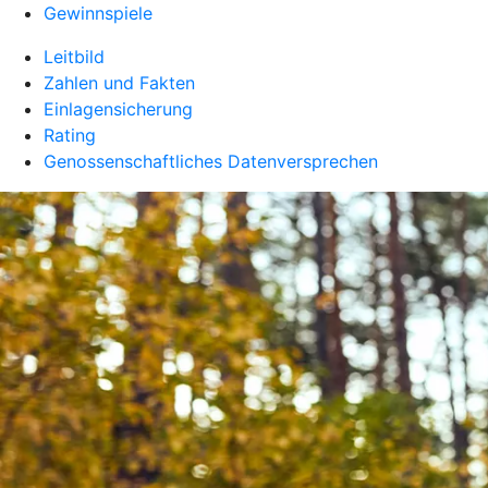
Gewinnspiele
Leitbild
Zahlen und Fakten
Einlagensicherung
Rating
Genossenschaftliches Datenversprechen