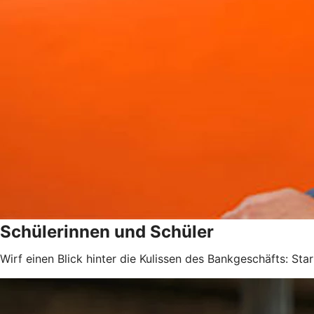
Schülerinnen und Schüler
Wirf einen Blick hinter die Kulissen des Bankgeschäfts: Sta