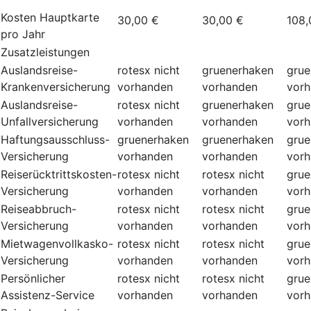
Kosten Hauptkarte
30,00 €
30,00 €
108,
pro Jahr
Zusatzleistungen
Auslandsreise-
rotesx
nicht
gruenerhaken
grue
Krankenversicherung
vorhanden
vorhanden
vor
Auslandsreise-
rotesx
nicht
gruenerhaken
grue
Unfallversicherung
vorhanden
vorhanden
vor
Haftungsausschluss-
gruenerhaken
gruenerhaken
grue
Versicherung
vorhanden
vorhanden
vor
Reiserücktrittskosten-
rotesx
nicht
rotesx
nicht
grue
Versicherung
vorhanden
vorhanden
vor
Reiseabbruch-
rotesx
nicht
rotesx
nicht
grue
Versicherung
vorhanden
vorhanden
vor
Mietwagenvollkasko-
rotesx
nicht
rotesx
nicht
grue
Versicherung
vorhanden
vorhanden
vor
Persönlicher
rotesx
nicht
rotesx
nicht
grue
Assistenz-Service
vorhanden
vorhanden
vor