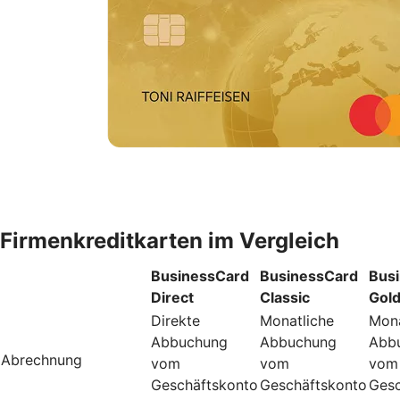
Firmenkreditkarten im Vergleich
BusinessCard
BusinessCard
Bus
Direct
Classic
Gol
Direkte
Monatliche
Mona
Abbuchung
Abbuchung
Abb
Abrechnung
vom
vom
vom
Geschäftskonto
Geschäftskonto
Gesc