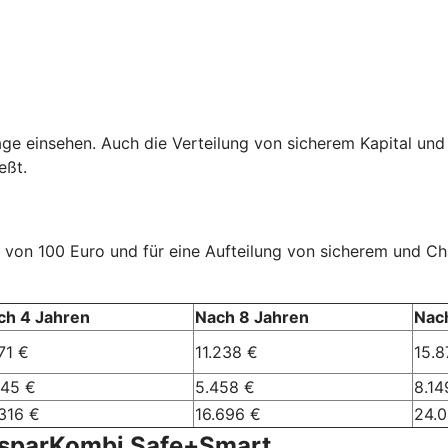
age einsehen. Auch die Verteilung von sicherem Kapital und
eßt.
rag von 100 Euro und für eine Aufteilung von sicherem und 
ch 4 Jahren
Nach 8 Jahren
Nac
71 €
11.238 €
15.8
245 €
5.458 €
8.14
316 €
16.696 €
24.
nsparKombi Safe+Smart