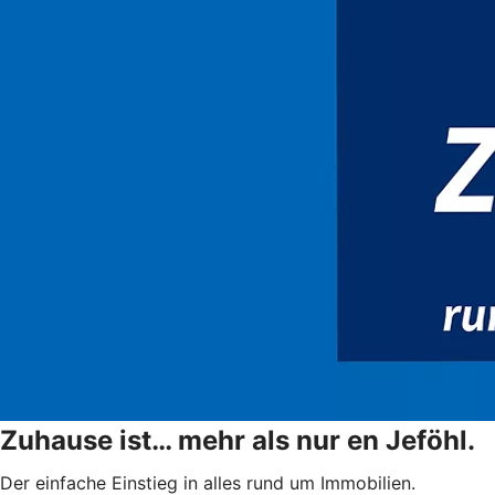
Zuhause ist… mehr als nur en Jeföhl.
Der einfache Einstieg in alles rund um Immobilien.