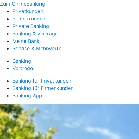
Zum OnlineBanking
Privatkunden
Firmenkunden
Private Banking
Banking & Verträge
Meine Bank
Service & Mehrwerte
Banking
Verträge
Banking für Privatkunden
Banking für Firmenkunden
Banking App