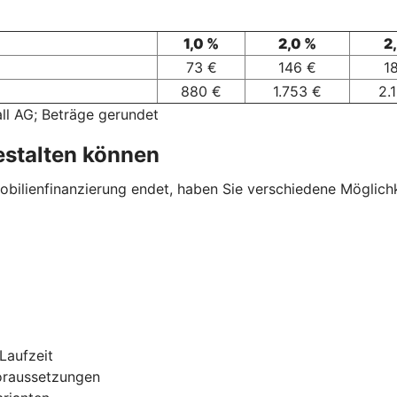
1,0 %
2,0 %
2
73 €
146 €
1
880 €
1.753 €
2.
ll AG; Beträge gerundet
estalten können
ilienfinanzierung endet, haben Sie verschiedene Möglichkei
Laufzeit
oraussetzungen