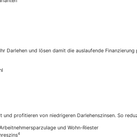
arianten
 Ihr Darlehen und lösen damit die auslaufende Finanzierung
hl
it und profitieren von niedrigeren Darlehenszinsen. So redu
Arbeitnehmersparzulage und Wohn-Riester
4
hreszins